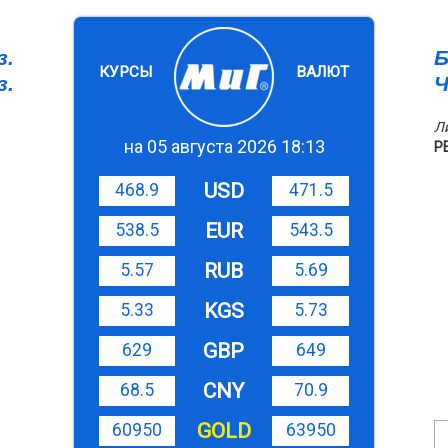
з.
Б
КУРСЫ
ВАЛЮТ
з.
Ч
Л
на 05 августа 2026 18:13
Р
USD
468.9
471.5
EUR
538.5
543.5
RUB
5.57
5.69
KGS
5.33
5.73
GBP
629
649
CNY
68.5
70.9
GOLD
60950
63950