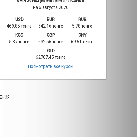
КУРСЫ НАЦИОНАЛЬНОГО БАНКА
на 6 августа 2026
USD
EUR
RUB
469.85 тенге
542.16 тенге
5.78 тенге
KGS
GBP
CNY
5.37 тенге
632.56 тенге
69.61 тенге
GLD
62787.45 тенге
Посмотреть все курсы
ЕНИЯ