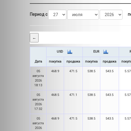
Период с
п
←
USD
EUR
Дата
покупка
продажа
покупка
продажа
покуп
05
468.9
471.5
538.5
543.5
5.57
августа
2026
18:13
05
468.5
471.1
538.5
543.5
5.57
августа
2026
17:32
05
468.9
471.5
538.5
543.5
5.57
августа
2026