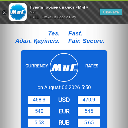
Пункты обмена валют «МиГ»
Скачать
МиГ
FREE - Скачай в Google Play
Тез.
Fast.
Адал. Қауiпсiз.
Fair. Secure.
CURRENCY
RATES
on August 06 2026 5:50
USD
468.3
470.9
EUR
540
545
RUB
5.53
5.65