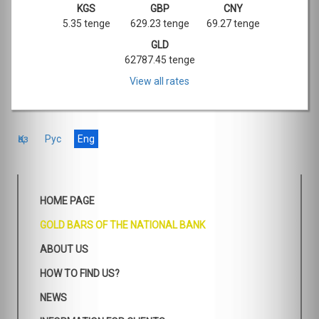
KGS
GBP
CNY
5.35 tenge
629.23 tenge
69.27 tenge
GLD
62787.45 tenge
View all rates
Қаз
Рус
Eng
HOME PAGE
GOLD BARS OF THE NATIONAL BANK
ABOUT US
HOW TO FIND US?
NEWS