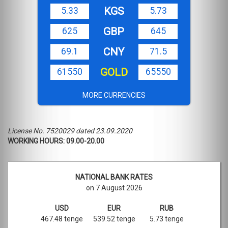
KGS
5.33
5.73
GBP
625
645
CNY
69.1
71.5
GOLD
61550
65550
MORE CURRENCIES
License No. 7520029 dated 23.09.2020
WORKING HOURS: 09.00-20.00
NATIONAL BANK RATES
on 7 August 2026
USD
EUR
RUB
467.48 tenge
539.52 tenge
5.73 tenge