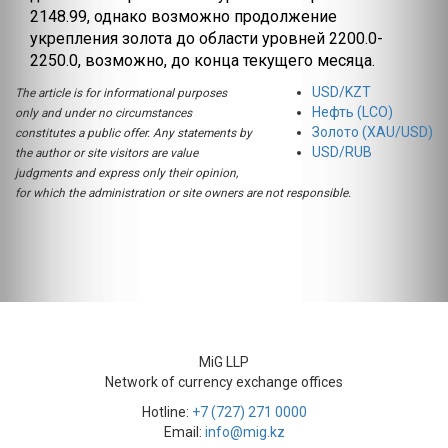
2148.99, однако возможно продолжение
укрепления золота до области уровней 2200.0-
2250.0, возможно, до конца текущего месяца.
USD/KZT
The article is for informational purposes
Нефть (LCO)
only and under no circumstances
Золото (XAU/USD)
constitutes a public offer. Any statements by
USD/RUB
the author or site visitors are value
judgments and express only their opinion,
for which the administration or site owners are not responsible.
MiG LLP
Network of currency exchange offices
Hotline:
+7 (727) 271 0000
Email:
info@mig.kz