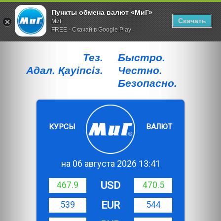
Пункты обмена валют «МиГ»
Скачать
МиГ
FREE - Скачай в Google Play
Тез.
Быстро.
Адал. Қауiпсiз.
Честно.
Безопасно.
КУРСЫ
ВАЛЮТ
на 06 августа 2026 13:41
USD
467.9
470.5
EUR
539
544