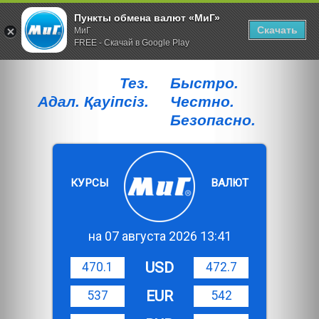
Пункты обмена валют «МиГ»
Скачать
МиГ
FREE - Скачай в Google Play
Тез.
Быстро.
Адал. Қауiпсiз.
Честно.
Безопасно.
КУРСЫ
ВАЛЮТ
на 07 августа 2026 13:41
USD
470.1
472.7
EUR
537
542