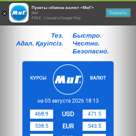
Пункты обмена валют «МиГ»
Скачать
МиГ
FREE - Скачай в Google Play
Тез.
Быстро.
Адал. Қауiпсiз.
Честно.
Безопасно.
КУРСЫ
ВАЛЮТ
на 05 августа 2026 18:13
USD
468.9
471.5
EUR
538.5
543.5