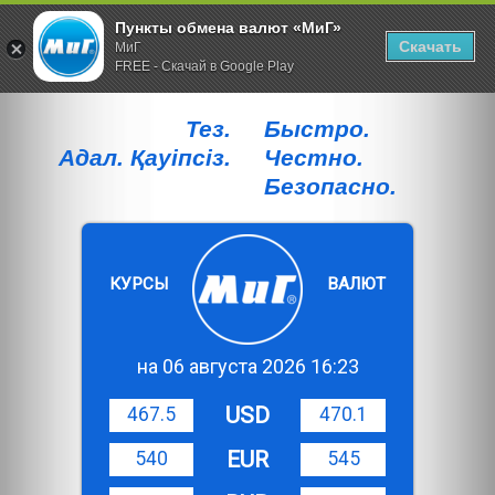
Пункты обмена валют «МиГ»
Скачать
МиГ
FREE - Скачай в Google Play
Тез.
Быстро.
Адал. Қауiпсiз.
Честно.
Безопасно.
КУРСЫ
ВАЛЮТ
на 06 августа 2026 16:23
USD
467.5
470.1
EUR
540
545