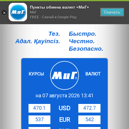
Пункты обмена валют «МиГ»
Скачать
МиГ
FREE - Скачай в Google Play
Тез.
Быстро.
Адал. Қауiпсiз.
Честно.
Безопасно.
КУРСЫ
ВАЛЮТ
на 07 августа 2026 13:41
USD
470.1
472.7
EUR
537
542