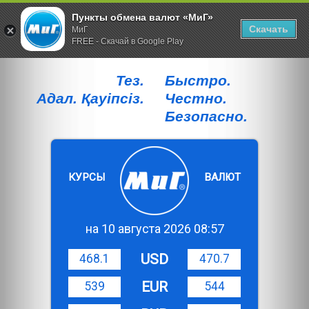
Пункты обмена валют «МиГ»
Скачать
МиГ
FREE - Скачай в Google Play
Тез.
Быстро.
Адал. Қауiпсiз.
Честно.
Безопасно.
КУРСЫ
ВАЛЮТ
на 10 августа 2026 08:57
USD
468.1
470.7
EUR
539
544