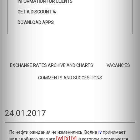
INFORMATION FOR CLIENTS
GET A DISCOUNT %
DOWNLOAD APPS
EXCHANGE RATES ARCHIVE AND CHARTS
VACANCIES
COMMENTS AND SUGGESTIONS
24.01.2017
iv
По нефти ожидания не изменились. Волна
принимает
[W] [X] [Y]
вид двойного зиг зага
, в котором формируется