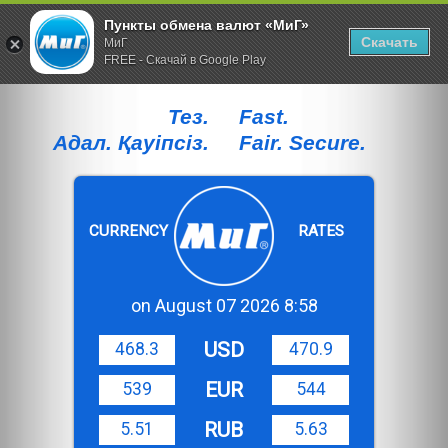
Пункты обмена валют «МиГ»
Скачать
МиГ
FREE - Скачай в Google Play
Тез.
Fast.
Адал. Қауiпсiз.
Fair. Secure.
CURRENCY
RATES
on August 07 2026 8:58
USD
468.3
470.9
EUR
539
544
RUB
5.51
5.63