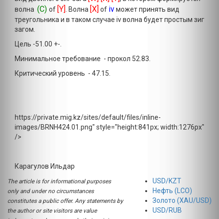
(C)
[Y]
[X]
iv
волна
of
. Волна
of
может принять вид
треугольника и в таком случае iv волна будет простым зиг
загом.
Цель -51.00 +-.
Минимальное требование - прокол 52.83.
Критический уровень - 47.15.
https://private.mig.kz/sites/default/files/inline-
images/BRNH424.01.png" style="height:841px; width:1276px"
/>
Карагулов Ильдар
USD/KZT
The article is for informational purposes
Нефть (LCO)
only and under no circumstances
Золото (XAU/USD)
constitutes a public offer. Any statements by
USD/RUB
the author or site visitors are value