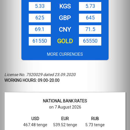
KGS
5.33
5.73
GBP
625
645
CNY
69.1
71.5
GOLD
61550
65550
MORE CURRENCIES
License No. 7520029 dated 23.09.2020
WORKING HOURS: 09.00-20.00
NATIONAL BANK RATES
on 7 August 2026
USD
EUR
RUB
467.48 tenge
539.52 tenge
5.73 tenge