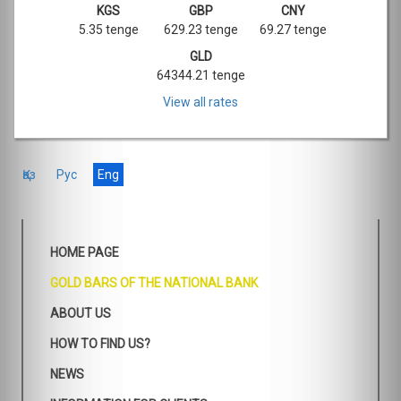
KGS
GBP
CNY
5.35 tenge
629.23 tenge
69.27 tenge
GLD
64344.21 tenge
View all rates
Қаз
Рус
Eng
HOME PAGE
GOLD BARS OF THE NATIONAL BANK
ABOUT US
HOW TO FIND US?
NEWS