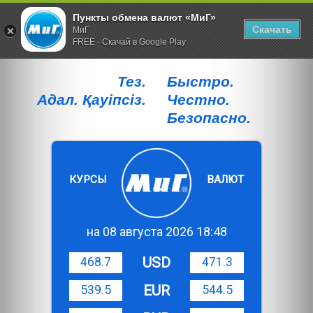
Пункты обмена валют «МиГ»
Скачать
МиГ
FREE - Скачай в Google Play
Тез.
Быстро.
Адал. Қауiпсiз.
Честно.
Безопасно.
КУРСЫ
ВАЛЮТ
на 08 августа 2026 18:48
USD
468.7
471.3
EUR
539.5
544.5