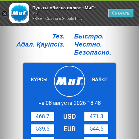
Пункты обмена валют «МиГ»
Скачать
МиГ
FREE - Скачай в Google Play
Тез.
Быстро.
Адал. Қауiпсiз.
Честно.
Безопасно.
КУРСЫ
ВАЛЮТ
на 08 августа 2026 18:48
USD
468.7
471.3
EUR
539.5
544.5