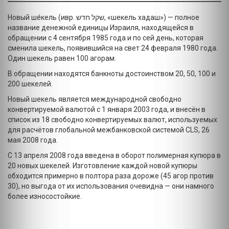
Новый ше́кель (ивр. ‏שקל חדש‏‎, «шекель хадаш») — полное
название денежной единицы Израиля, находящейся в
обращении с 4 сентября 1985 года и по сей день, которая
сменила шекель, появившийся на свет 24 февраля 1980 года.
Один шекель равен 100 агорам.
В обращении находятся банкноты достоинством 20, 50, 100 и
200 шекелей.
Новый шекель является международной свободно
конвертируемой валютой с 1 января 2003 года, и внесён в
список из 18 свободно конвертируемых валют, используемых
для расчётов глобальной межбанковской системой CLS, 26
мая 2008 года.
С 13 апреля 2008 года введена в оборот полимерная купюра в
20 новых шекелей. Изготовление каждой новой купюры
обходится примерно в полтора раза дороже (45 агор против
30), но выгода от их использования очевидна — они намного
более износостойкие.