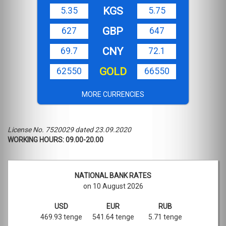
KGS
5.35
5.75
GBP
627
647
CNY
69.7
72.1
GOLD
62550
66550
MORE CURRENCIES
License No. 7520029 dated 23.09.2020
WORKING HOURS: 09.00-20.00
NATIONAL BANK RATES
on 10 August 2026
USD
EUR
RUB
469.93 tenge
541.64 tenge
5.71 tenge