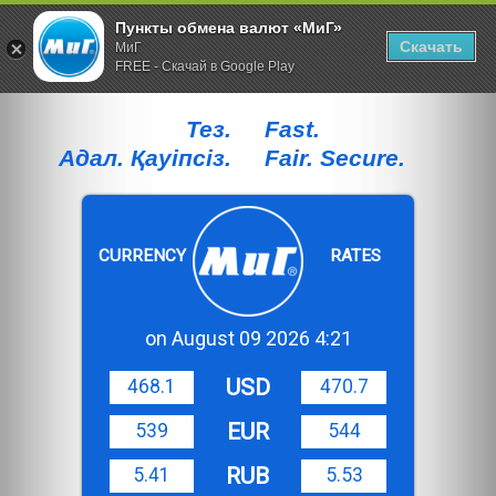
Пункты обмена валют «МиГ»
Скачать
МиГ
FREE - Скачай в Google Play
Тез.
Fast.
Адал. Қауiпсiз.
Fair. Secure.
CURRENCY
RATES
on August 09 2026 4:21
USD
468.1
470.7
EUR
539
544
RUB
5.41
5.53