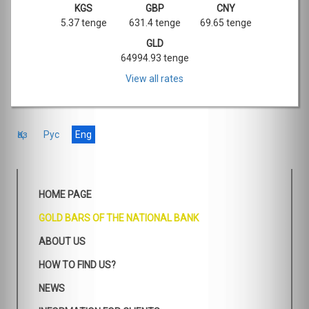
KGS
GBP
CNY
5.37 tenge
631.4 tenge
69.65 tenge
GLD
64994.93 tenge
View all rates
Қаз
Рус
Eng
HOME PAGE
GOLD BARS OF THE NATIONAL BANK
ABOUT US
HOW TO FIND US?
NEWS