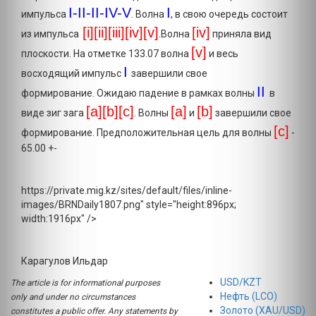
I-II-II-IV-V
I
импульса
. Волна
, в свою очередь состоит
[i][ii][iii][iv][v]
[iv]
из импульса
.Волна
приняла вид
[v]
плоскости. На отметке 133.07 волна
и весь
I
восходящий импульс
завершили свое
II
формирование. Ожидаю падение в рамках волны
в
[a][b][c]
[a]
[b
]
виде зиг зага
. Волны
и
завершили свое
[c
]
формирование. Предположительная цель для волны
-
65.00 +-
https://private.mig.kz/sites/default/files/inline-
images/BRNDaily1807.png" style="height:896px;
width:1916px" />
Карагулов Ильдар
USD/KZT
The article is for informational purposes
Нефть (LCO)
only and under no circumstances
Золото (XAU/USD)
constitutes a public offer. Any statements by