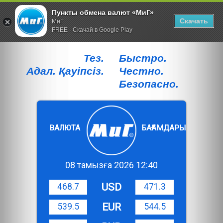
Пункты обмена валют «МиГ»
Скачать
МиГ
FREE - Скачай в Google Play
Тез.
Быстро.
Адал. Қауiпсiз.
Честно.
Безопасно.
ВАЛЮТА
БАҒАМДАРЫ
08 тамызға 2026 12:40
USD
468.7
471.3
EUR
539.5
544.5