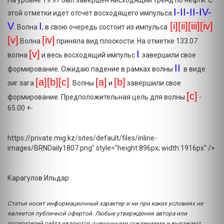
На уровне 19.97 был завершен нисходящий тренд по нефти. С
I-II-II-IV-
этой отметки идет отсчет восходящего импульса
V
I
[i][ii][iii][iv]
. Волна
, в свою очередь состоит из импульса
[v]
[iv]
.Волна
приняла вид плоскости. На отметке 133.07
[v]
I
волна
и весь восходящий импульс
завершили свое
II
формирование. Ожидаю падение в рамках волны
в виде
[a][b][c]
[a]
[b
]
зиг зага
. Волны
и
завершили свое
[c
]
формирование. Предположительная цель для волны
-
65.00 +-
https://private.mig.kz/sites/default/files/inline-
images/BRNDaily1807.png" style="height:896px; width:1916px" />
Карагулов Ильдар
Статья носит информационный характер и ни при каких условиях не
является публичной офертой. Любые утверждения автора или
посетителей сайта являются оценочными суждениями и выражают