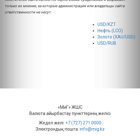
только их мнение, за которые администрация или владельцы сайта
ответственности не несут.
USD/KZT
Нефть (LCO)
Золото (XAU/USD)
USD/RUB
«МиГ» ЖШС
Валюта айырбастау пункттерінің желісі
Жедел желі:
+7 (727) 271 0000
Электрондық пошта:
info@mig.kz