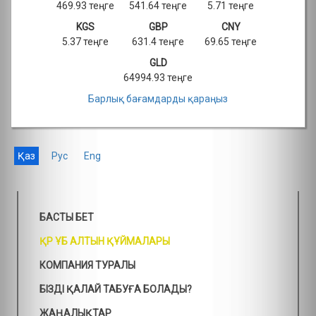
469.93 теңге
541.64 теңге
5.71 теңге
KGS
GBP
CNY
5.37 теңге
631.4 теңге
69.65 теңге
GLD
64994.93 теңге
Барлық бағамдарды қараңыз
Қаз
Рус
Eng
БАСТЫ БЕТ
ҚР ҰБ АЛТЫН ҚҰЙМАЛАРЫ
КОМПАНИЯ ТУРАЛЫ
БІЗДІ ҚАЛАЙ ТАБУҒА БОЛАДЫ?
ЖАҢАЛЫҚТАР