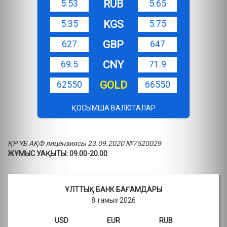
RUB
5.53
5.65
KGS
5.35
5.75
GBP
627
647
CNY
69.5
71.9
GOLD
62550
66550
ҚОСЫМША ВАЛЮТАЛАР
ҚР ҰБ АҚФ лицензиясы 23.09.2020 №7520029
ЖҰМЫС УАҚЫТЫ: 09.00-20.00
ҰЛТТЫҚ БАНК БАҒАМДАРЫ
8 тамыз 2026
USD
EUR
RUB