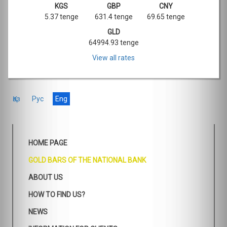
KGS
GBP
CNY
5.37 tenge
631.4 tenge
69.65 tenge
GLD
64994.93 tenge
View all rates
Қаз
Рус
Eng
HOME PAGE
GOLD BARS OF THE NATIONAL BANK
ABOUT US
HOW TO FIND US?
NEWS