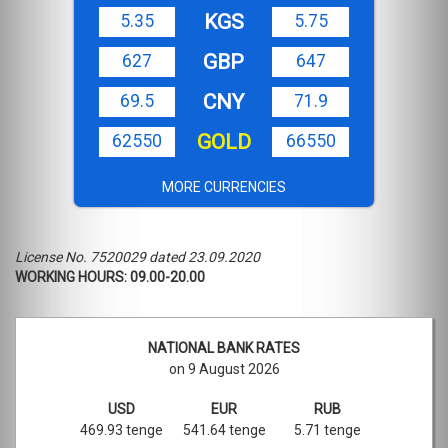
KGS
5.35
5.75
GBP
627
647
CNY
69.5
71.9
GOLD
62550
66550
MORE CURRENCIES
License No. 7520029 dated 23.09.2020
WORKING HOURS: 09.00-20.00
NATIONAL BANK RATES
on 9 August 2026
USD
EUR
RUB
469.93 tenge
541.64 tenge
5.71 tenge