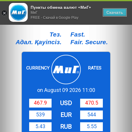
Пункты обмена валют «МиГ»
Скачать
МиГ
FREE - Скачай в Google Play
Тез.
Fast.
Адал. Қауiпсiз.
Fair. Secure.
CURRENCY
RATES
on August 09 2026 11:00
USD
467.9
470.5
EUR
539
544
RUB
5.43
5.55