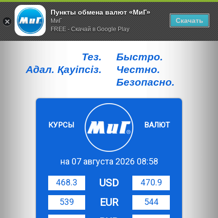
Пункты обмена валют «МиГ»
Скачать
МиГ
FREE - Скачай в Google Play
Тез.
Быстро.
Адал. Қауiпсiз.
Честно.
Безопасно.
КУРСЫ
ВАЛЮТ
на 07 августа 2026 08:58
USD
468.3
470.9
EUR
539
544