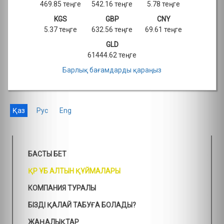
469.85 теңге
542.16 теңге
5.78 теңге
KGS
GBP
CNY
5.37 теңге
632.56 теңге
69.61 теңге
GLD
61444.62 теңге
Барлық бағамдарды қараңыз
Қаз
Рус
Eng
БАСТЫ БЕТ
ҚР ҰБ АЛТЫН ҚҰЙМАЛАРЫ
КОМПАНИЯ ТУРАЛЫ
БІЗДІ ҚАЛАЙ ТАБУҒА БОЛАДЫ?
ЖАҢАЛЫҚТАР