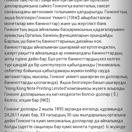
Гонконгтың Негізгі Заңы мен Қытай-Британ бірлескен
декларациясына сәйкес Гонконгқа валюталық саясат
саласындағы автономия толығымен қалдырылды. Гонконгтың
ақша белгілерін Гонконг Үкіметі (10hk$ айырбасталған
монеталар мен банкноттар) және үш жергілікті банк
Гонконгтың ақша айналымы басқармасының қадағалауымен
аумақтың Орталық банкінің функцияларын орындайды.
Барлық үш банктің банкноттарының дизайны ескі
банкноттарды айналымнан шығармай өзгертілгендіктен,
қазіргі уақытта айналымда әр номиналдағы банкноттардың
алты түріне дейін бар. Бұл ретте банкноттардың кез келген
түрі қандай да бір шектеулерсіз қабылданады (техникалық
себептер бойынша қабылдамауы мүмкін кейбір сауда
автоматтары, мысалы, Гонконг үкіметі шығарған он долларлық
банкноттарды қоспағанда). Ақша белгілерін басып шығаруды
"Hong Kong Note Printing Limited"компаниясы жүзеге асырады.
Гонконг долларының ең көп кездесетін белгісі-доллар ( $ )
белгісі, опция бар (NK$).
Гонконг доллары 2 жылы 1895 ақпанда енгізілді, құрамында
24,2611 күміс бар, ХХ ғасырдың 30-шы жылдарының ортасына
дейін Гонконгта күміс мексикалық долларлар да айналымда
болды (әдетте саңылауы бар күміс монета түрінде). Іс жүзінде