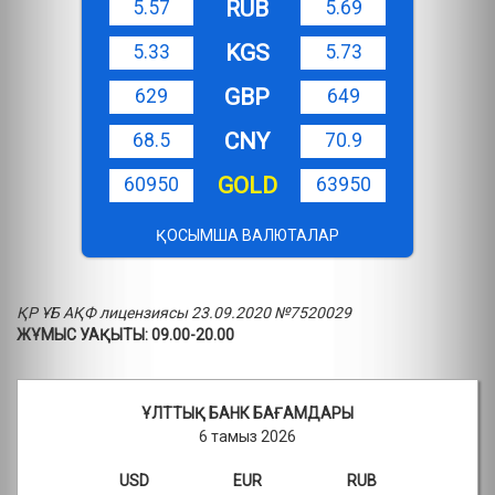
RUB
5.57
5.69
KGS
5.33
5.73
GBP
629
649
CNY
68.5
70.9
GOLD
60950
63950
ҚОСЫМША ВАЛЮТАЛАР
ҚР ҰБ АҚФ лицензиясы 23.09.2020 №7520029
ЖҰМЫС УАҚЫТЫ: 09.00-20.00
ҰЛТТЫҚ БАНК БАҒАМДАРЫ
6 тамыз 2026
USD
EUR
RUB