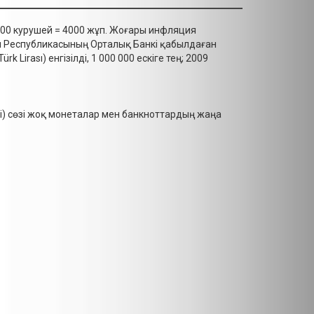
 100 курушей = 4000 жұп. Жоғары инфляция
я Республикасының Орталық Банкі қабылдаған
Lirası) енгізілді, 1 000 000 ескіге тең; 2009
i) сөзі жоқ монеталар мен банкноттардың жаңа