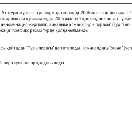
татүрік жүргізген реформада енгізілді. 2005 жылға дейін лира =
 айтарлықтай құнсызданды. 2005 жылғы 1 қаңтардан бастап Түрки
оминация жүргізіліп, айналымға "жаңа Түрік лирасы" (тур. Yeni Türk 
"жаңа" префикс ресми түрде қолданылмайды.
сы қайтадан "Түрік лирасы"деп аталады. Номиналдағы "жаңа" (yen
 200 лира купюралар қолданылады.