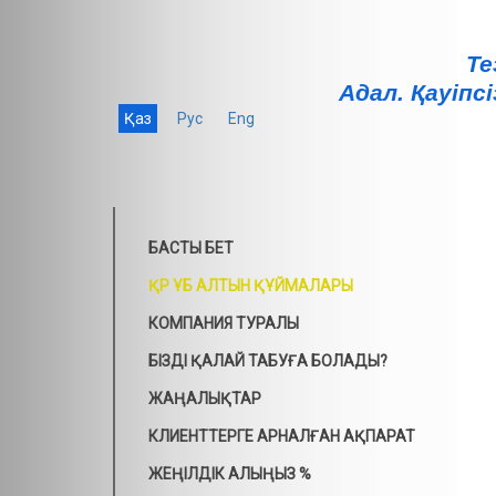
Те
Адал. Қауiпсi
Қаз
Рус
Eng
БАСТЫ БЕТ
ҚР ҰБ АЛТЫН ҚҰЙМАЛАРЫ
КОМПАНИЯ ТУРАЛЫ
БІЗДІ ҚАЛАЙ ТАБУҒА БОЛАДЫ?
ЖАҢАЛЫҚТАР
КЛИЕНТТЕРГЕ АРНАЛҒАН АҚПАРАТ
ЖЕҢІЛДІК АЛЫҢЫЗ %