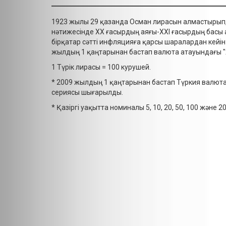
1923 жылы 29 қазанда Осман лирасын алмастырып, А
нәтижесінде ХХ ғасырдың аяғы-ХХІ ғасырдың басы
бірқатар сәтті инфляцияға қарсы шаралардан кейін ден
жылдың 1 қаңтарынан бастап валюта атауындағы 
1 Түрік лирасы = 100 курушей.
* 2009 жылдың 1 қаңтарынан бастап Түркия валюта
сериясы шығарылды.
* Қазіргі уақытта номиналы 5, 10, 20, 50, 100 және