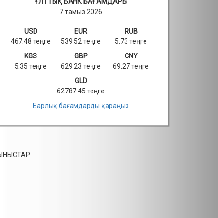
ҰЛТТЫҚ БАНК БАҒАМДАРЫ
7 тамыз 2026
USD
EUR
RUB
467.48 теңге
539.52 теңге
5.73 теңге
KGS
GBP
CNY
5.35 теңге
629.23 теңге
69.27 теңге
GLD
62787.45 теңге
Барлық бағамдарды қараңыз
СЫНЫСТАР