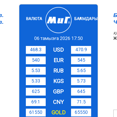
з.
Б
ВАЛЮТА
БАҒАМДАРЫ
з.
Ч
Қ
06 тамызға 2026 17:50
Ж
USD
468.3
470.9
EUR
540
545
RUB
5.53
5.65
KGS
5.33
5.73
GBP
625
645
CNY
69.1
71.5
GOLD
61550
65550