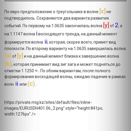
[x]
По евро предположение о треугольнике в волне
не
подтвердилось. Сохраняются два варианта развития
[y]
2
событий. По первому на 1.0635 закончилась волна
of
, а
i
на 1.1147 волна
восходящего тренда, на данный момент
ii
формируется волна
, которая, скорее всего, примет вид
плоскости. По второму варианту на 1.0635 завершилась волна
(а)
[y]
of
и на данный момент близка к завершению волна
(b)
, которая принимает вид зиг зага и может подняться до
отметки 1.1250 +-. По обоим вариантам, после полного
формирования восходящей волны, ожидаю падение в рамках
ii
(c)
волн
или
.
https://private.mig.kz/sites/default/files/inline-
images/EURUSDH401.06_2.png" style="height:841px;
width:1276px" />