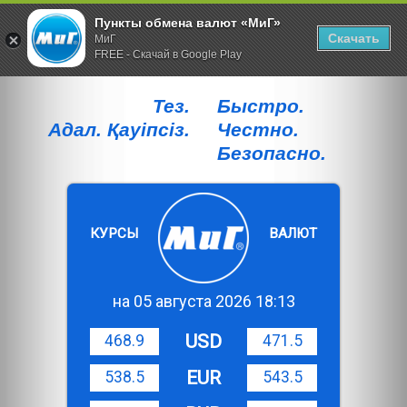
Пункты обмена валют «МиГ»
Скачать
МиГ
FREE - Скачай в Google Play
Тез.
Быстро.
Адал. Қауiпсiз.
Честно.
Безопасно.
КУРСЫ
ВАЛЮТ
на 05 августа 2026 18:13
USD
468.9
471.5
EUR
538.5
543.5