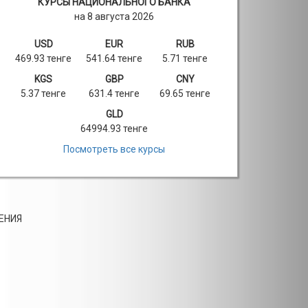
КУРСЫ НАЦИОНАЛЬНОГО БАНКА
на 8 августа 2026
USD
EUR
RUB
469.93 тенге
541.64 тенге
5.71 тенге
KGS
GBP
CNY
5.37 тенге
631.4 тенге
69.65 тенге
GLD
64994.93 тенге
Посмотреть все курсы
ЕНИЯ