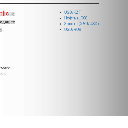
[b][c]
USD/KZT
, а
Нефть (LCO)
сходящее
Золото (XAU/USD)
USD/RUB
о
ителей
и не