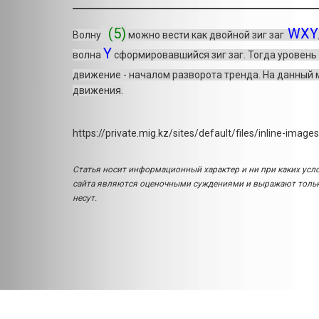
(5)
WXY
Волну
можно вести как двойной зиг заг
Y
волна
сформировавшийся зиг заг. Тогда уровень
движение - началом разворота тренда. На данный
движения.
https://private.mig.kz/sites/default/files/inline-ima
Статья носит информационный характер и ни при каких усл
сайта являются оценочными суждениями и выражают только
несут.