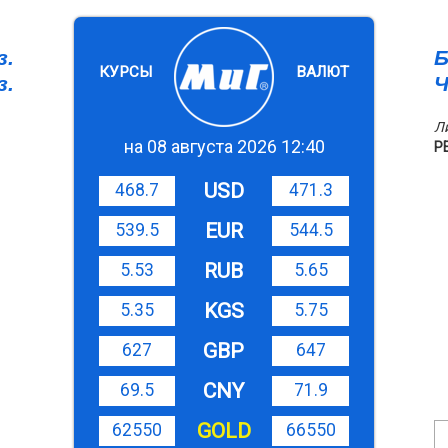
з.
Б
КУРСЫ
ВАЛЮТ
з.
Ч
Л
на 08 августа 2026 12:40
Р
USD
468.7
471.3
EUR
539.5
544.5
RUB
5.53
5.65
KGS
5.35
5.75
GBP
627
647
CNY
69.5
71.9
GOLD
62550
66550