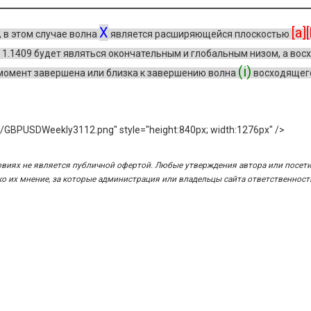
X
[a]
, в этом случае волна
является расширяющейся плоскостью
 1.1409 будет являться окончательным и глобальным низом, а во
(i)
 момент завершена или близка к завершению волна
восходящег
ges/GBPUSDWeekly3112.png" style="height:840px; width:1276px" />
овиях не является публичной офертой. Любые утверждения автора или посет
 их мнение, за которые администрация или владельцы сайта ответственност