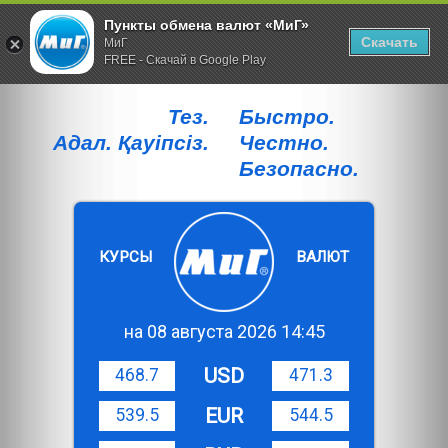
Пункты обмена валют «МиГ»
Скачать
МиГ
FREE - Скачай в Google Play
Тез.
Быстро.
Адал. Қауiпсiз.
Честно.
Безопасно.
КУРСЫ
ВАЛЮТ
на 08 августа 2026 14:45
USD
468.7
471.3
EUR
539.5
544.5