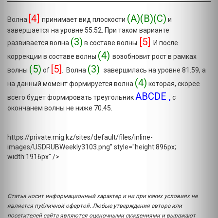
[4]
(A)(B)(C)
Волна
принимает вид плоскости
и
завершается на уровне 55.52. При таком варианте
(3)
[5]
развивается волна
в составе волны
. И после
(4)
коррекции в составе волны
возобновит рост в рамках
(5)
[5]
(3)
волны
of
. Волна
завершилась на уровне 81.59, а
(4)
на данный момент формируется волна
которая, скорее
ABCDE ,
всего будет формировать треугольник
с
окончанем волны не ниже 70.45.
https://private.mig.kz/sites/default/files/inline-
images/USDRUBWeekly3103.png" style="height:896px;
width:1916px" />
Статья носит информационный характер и ни при каких условиях не
является публичной офертой. Любые утверждения автора или
посетителей сайта являются оценочными суждениями и выражают