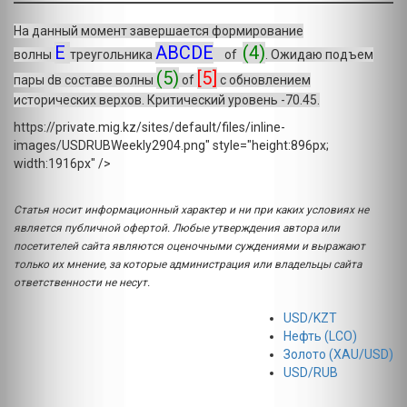
На данный момент завершается формирование
E
ABCDE
(4)
волны
треугольника
of
. Ожидаю подъем
(5)
[5]
пары dв составе волны
of
с обновлением
исторических верхов. Критический уровень -70.45.
https://private.mig.kz/sites/default/files/inline-
images/USDRUBWeekly2904.png" style="height:896px;
width:1916px" />
Статья носит информационный характер и ни при каких условиях не
является публичной офертой. Любые утверждения автора или
посетителей сайта являются оценочными суждениями и выражают
только их мнение, за которые администрация или владельцы сайта
ответственности не несут.
USD/KZT
Нефть (LCO)
Золото (XAU/USD)
USD/RUB