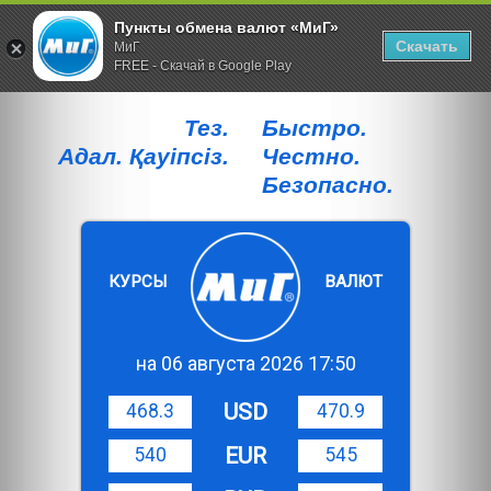
Пункты обмена валют «МиГ»
Скачать
МиГ
FREE - Скачай в Google Play
Тез.
Быстро.
Адал. Қауiпсiз.
Честно.
Безопасно.
КУРСЫ
ВАЛЮТ
на 06 августа 2026 17:50
USD
468.3
470.9
EUR
540
545