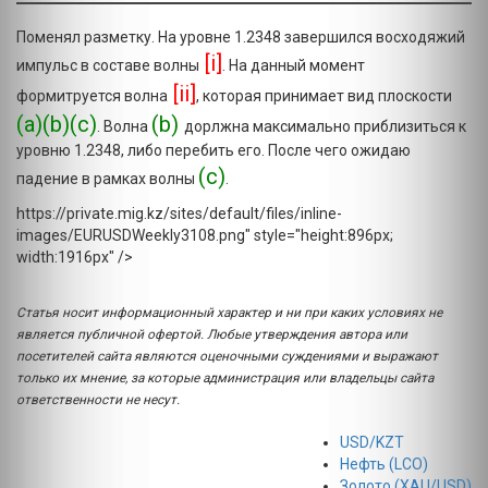
Поменял разметку. На уровне 1.2348 завершился восходяжий
[i]
импульс в составе волны
. На данный момент
[ii]
формитруется волна
, которая принимает вид плоскости
(a)(b)(c)
(b)
. Волна
дорлжна максимально приблизиться к
уровню 1.2348, либо перебить его. После чего ожидаю
(с)
падение в рамках волны
.
https://private.mig.kz/sites/default/files/inline-
images/EURUSDWeekly3108.png" style="height:896px;
width:1916px" />
Статья носит информационный характер и ни при каких условиях не
является публичной офертой. Любые утверждения автора или
посетителей сайта являются оценочными суждениями и выражают
только их мнение, за которые администрация или владельцы сайта
ответственности не несут.
USD/KZT
Нефть (LCO)
Золото (XAU/USD)