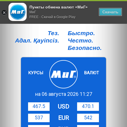
Пункты обмена валют «МиГ»
Скачать
МиГ
FREE - Скачай в Google Play
Тез.
Быстро.
Адал. Қауiпсiз.
Честно.
Безопасно.
КУРСЫ
ВАЛЮТ
на 06 августа 2026 11:27
USD
467.5
470.1
EUR
537
542