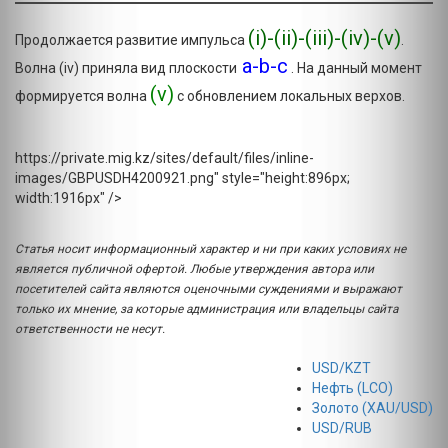
(
i)-(ii)-(iii)-(iv)-(v)
Продолжается развитие импульса
.
a-b-c
Волна (iv) приняла вид плоскости
. На данный момент
(v)
формируется волна
с обновлением локальных верхов.
https://private.mig.kz/sites/default/files/inline-
images/GBPUSDH4200921.png" style="height:896px;
width:1916px" />
Статья носит информационный характер и ни при каких условиях не
является публичной офертой. Любые утверждения автора или
посетителей сайта являются оценочными суждениями и выражают
только их мнение, за которые администрация или владельцы сайта
ответственности не несут.
USD/KZT
Нефть (LCO)
Золото (XAU/USD)
USD/RUB