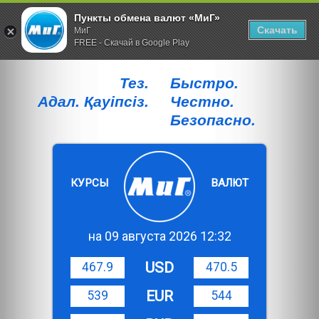
Пункты обмена валют «МиГ»
Скачать
МиГ
FREE - Скачай в Google Play
Тез.
Быстро.
Адал. Қауiпсiз.
Честно.
Безопасно.
КУРСЫ
ВАЛЮТ
на 09 августа 2026 12:32
USD
467.9
470.5
EUR
539
544