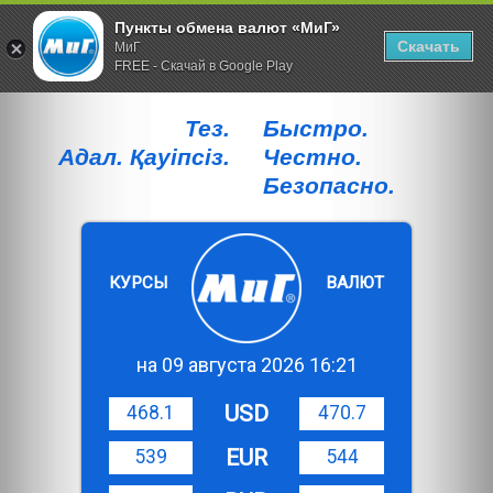
Пункты обмена валют «МиГ»
Скачать
МиГ
FREE - Скачай в Google Play
Тез.
Быстро.
Адал. Қауiпсiз.
Честно.
Безопасно.
КУРСЫ
ВАЛЮТ
на 09 августа 2026 16:21
USD
468.1
470.7
EUR
539
544