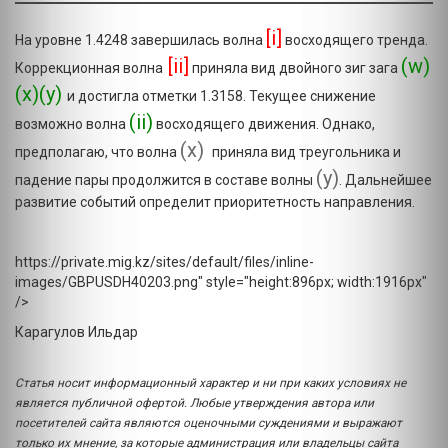
[i]
На уровне 1.4248 завершилась волна
восходящего тренда.
[ii]
(w)
Коррекционная волна
приняла вид двойного зиг зага
(x)(y)
и достигла отметки 1.3158. Текущее снижение
(ii)
возможно волна
восходящего движения. Однако,
(х)
предполагаю, что волна
приняла вид треугольника и
(y)
падение пары продолжится в составе волны
. Дальнейшее
развитие событий определит приоритетность направления.
https://private.mig.kz/sites/default/files/inline-
images/GBPUSDH40203.png" style="height:896px; width:1916px"
/>
Карагулов Ильдар
Статья носит информационный характер и ни при каких условиях не
является публичной офертой. Любые утверждения автора или
посетителей сайта являются оценочными суждениями и выражают
только их мнение, за которые администрация или владельцы сайта