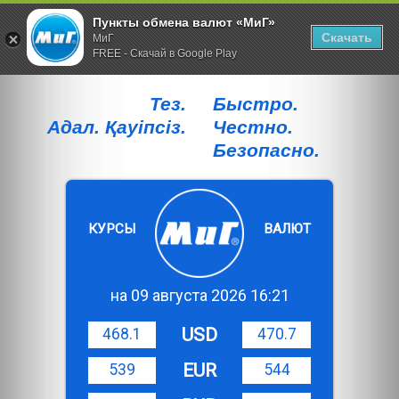
Пункты обмена валют «МиГ»
Скачать
МиГ
FREE - Скачай в Google Play
Тез.
Быстро.
Адал. Қауiпсiз.
Честно.
Безопасно.
КУРСЫ
ВАЛЮТ
на 09 августа 2026 16:21
USD
468.1
470.7
EUR
539
544