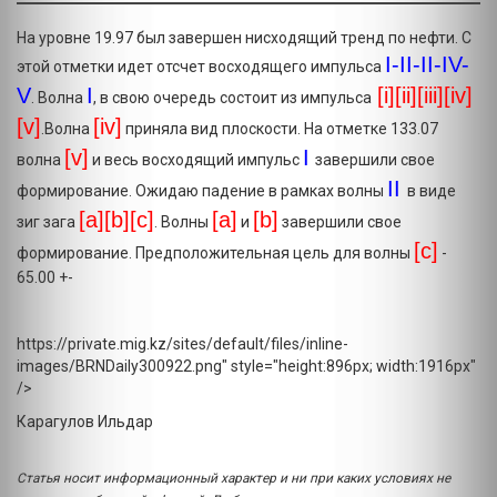
На уровне 19.97 был завершен нисходящий тренд по нефти. С
I-II-II-IV-
этой отметки идет отсчет восходящего импульса
V
I
[i][ii][iii][iv]
. Волна
, в свою очередь состоит из импульса
[v]
[iv]
.Волна
приняла вид плоскости. На отметке 133.07
[v]
I
волна
и весь восходящий импульс
завершили свое
II
формирование. Ожидаю падение в рамках волны
в виде
[a][b][c]
[a]
[b
]
зиг зага
. Волны
и
завершили свое
[c
]
формирование. Предположительная цель для волны
-
65.00 +-
https://private.mig.kz/sites/default/files/inline-
images/BRNDaily300922.png" style="height:896px; width:1916px"
/>
Карагулов Ильдар
Статья носит информационный характер и ни при каких условиях не