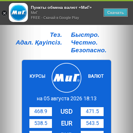
Пункты обмена валют «МиГ»
Скачать
МиГ
FREE - Скачай в Google Play
Тез.
Быстро.
Адал. Қауiпсiз.
Честно.
Безопасно.
КУРСЫ
ВАЛЮТ
на 05 августа 2026 18:13
USD
468.9
471.5
EUR
538.5
543.5