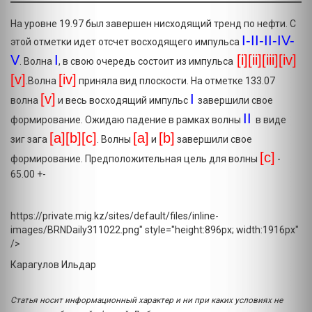
На уровне 19.97 был завершен нисходящий тренд по нефти. С
I-II-II-IV-
этой отметки идет отсчет восходящего импульса
V
I
[i][ii][iii][iv]
. Волна
, в свою очередь состоит из импульса
[v]
[iv]
.Волна
приняла вид плоскости. На отметке 133.07
[v]
I
волна
и весь восходящий импульс
завершили свое
II
формирование. Ожидаю падение в рамках волны
в виде
[a][b][c]
[a]
[b
]
зиг зага
. Волны
и
завершили свое
[c
]
формирование. Предположительная цель для волны
-
65.00 +-
https://private.mig.kz/sites/default/files/inline-
images/BRNDaily311022.png" style="height:896px; width:1916px"
/>
Карагулов Ильдар
Статья носит информационный характер и ни при каких условиях не