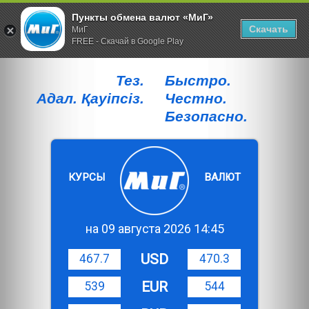
Пункты обмена валют «МиГ»
Скачать
МиГ
FREE - Скачай в Google Play
Тез.
Быстро.
Адал. Қауiпсiз.
Честно.
Безопасно.
КУРСЫ
ВАЛЮТ
на 09 августа 2026 14:45
USD
467.7
470.3
EUR
539
544