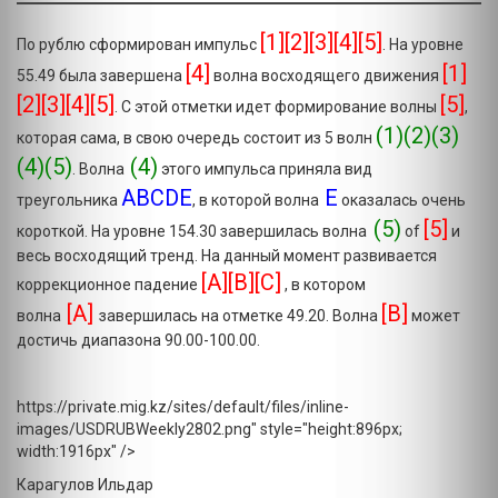
[1][2][3][4][5]
По рублю сформирован импульс
.
На уровне
[4]
[1]
55.49 была завершена
волна восходящего движения
[2][3][4][5]
[5]
. С этой отметки идет формирование волны
,
(1)(2)(3)
которая сама, в свою очередь состоит из 5 волн
(4)(5)
(4)
. Волна
этого импульса приняла вид
ABCDE
Е
треугольника
, в которой волна
оказалась очень
(5)
[5]
короткой. На уровне 154.30 завершилась волна
of
и
весь восходящий тренд. На данный момент развивается
[A][B][C]
коррекционное падение
, в котором
[A]
[B]
волна
завершилась на отметке 49.20. Волна
может
достичь диапазона 90.00-100.00.
https://private.mig.kz/sites/default/files/inline-
images/USDRUBWeekly2802.png" style="height:896px;
width:1916px" />
Карагулов Ильдар