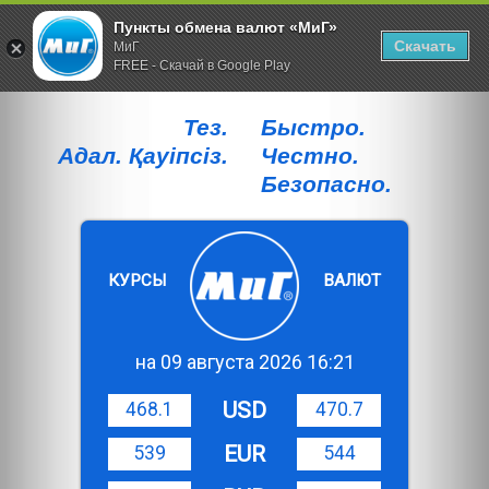
Пункты обмена валют «МиГ»
Скачать
МиГ
FREE - Скачай в Google Play
Тез.
Быстро.
Адал. Қауiпсiз.
Честно.
Безопасно.
КУРСЫ
ВАЛЮТ
на 09 августа 2026 16:21
USD
468.1
470.7
EUR
539
544