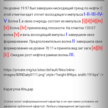
На уровне 19.97 был завершен нисходящий тренд по нефти. С
I-II-III-IV-
этой отметки идет отсчет восходящего импульса
V
I
[i][ii][iii][iv]
. Волна
, в свою очередь состоит из импульса
[v]
[iv]
.Волна
приняла вид плоскости. На отметке 133.07
[v]
I
волна
и весь восходящий импульс
завершили свое
II
формирование. Предположительно волна
завершила свое
[a][b]
формирование на уровне 70.11 и приняла вид зиг зага
[c]
II
I.
. Ожидаю рост нефти в рамках волны
https://private.mig.kz/sites/default/files/inline-
images/BRNDaily0111.png" style="height:896px; width:1916px" />
Карагулов Ильдар
Статья носит информационный характер и ни при каких условиях не
является публичной офертой. Любые утверждения автора или