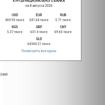
КУРСЫ НАЦИОНАЛЬНОГО БАНКА
на 8 августа 2026
USD
EUR
RUB
469.93 тенге
541.64 тенге
5.71 тенге
KGS
GBP
CNY
5.37 тенге
631.4 тенге
69.65 тенге
GLD
64344.21 тенге
Посмотреть все курсы
ЕНИЯ