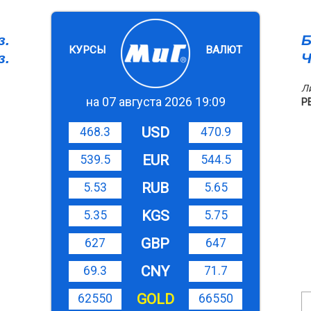
з.
Б
КУРСЫ
ВАЛЮТ
з.
Ч
Л
на 07 августа 2026 19:09
Р
USD
468.3
470.9
EUR
539.5
544.5
RUB
5.53
5.65
KGS
5.35
5.75
GBP
627
647
CNY
69.3
71.7
GOLD
62550
66550