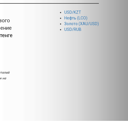
USD/KZT
Нефть (LCO)
вого
Золото (XAU/USD)
ление
USD/RUB
тенге
ителей
и не