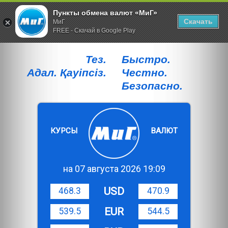
Пункты обмена валют «МиГ»
Скачать
МиГ
FREE - Скачай в Google Play
Тез.
Быстро.
Адал. Қауiпсiз.
Честно.
Безопасно.
КУРСЫ
ВАЛЮТ
на 07 августа 2026 19:09
USD
468.3
470.9
EUR
539.5
544.5