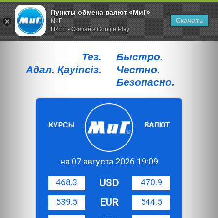
Пункты обмена валют «МиГ»
Скачать
МиГ
FREE - Скачай в Google Play
Тез.
Быстро.
Адал. Қауiпсiз.
Честно.
Безопасно.
КУРСЫ
ВАЛЮТ
на 07 августа 2026 19:09
USD
468.3
470.9
EUR
539.5
544.5