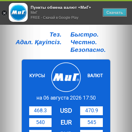
Пункты обмена валют «МиГ»
Скачать
МиГ
FREE - Скачай в Google Play
Тез.
Быстро.
Адал. Қауiпсiз.
Честно.
Безопасно.
КУРСЫ
ВАЛЮТ
на 06 августа 2026 17:50
USD
468.3
470.9
EUR
540
545