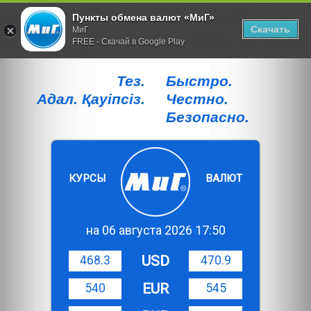
Пункты обмена валют «МиГ»
Скачать
МиГ
FREE - Скачай в Google Play
Тез.
Быстро.
Адал. Қауiпсiз.
Честно.
Безопасно.
КУРСЫ
ВАЛЮТ
на 06 августа 2026 17:50
USD
468.3
470.9
EUR
540
545