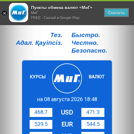
Пункты обмена валют «МиГ»
Скачать
МиГ
FREE - Скачай в Google Play
Тез.
Быстро.
Адал. Қауiпсiз.
Честно.
Безопасно.
КУРСЫ
ВАЛЮТ
на 08 августа 2026 18:48
USD
468.7
471.3
EUR
539.5
544.5