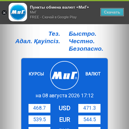
Пункты обмена валют «МиГ»
Скачать
МиГ
FREE - Скачай в Google Play
Тез.
Быстро.
Адал. Қауiпсiз.
Честно.
Безопасно.
КУРСЫ
ВАЛЮТ
на 08 августа 2026 17:12
USD
468.7
471.3
EUR
539.5
544.5