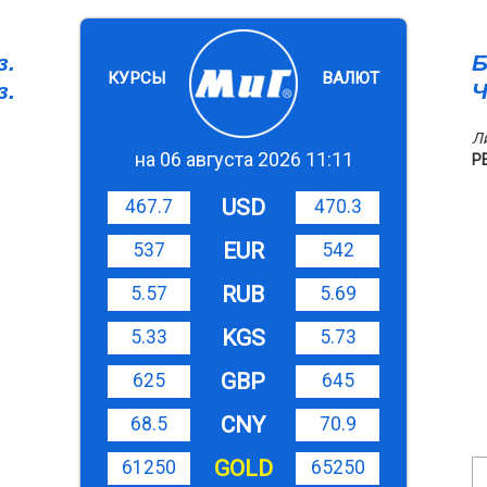
з.
Б
КУРСЫ
ВАЛЮТ
з.
Ч
Л
на 06 августа 2026 11:11
Р
USD
467.7
470.3
EUR
537
542
RUB
5.57
5.69
KGS
5.33
5.73
GBP
625
645
CNY
68.5
70.9
GOLD
61250
65250