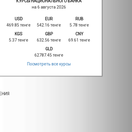
КУРСЫ НАЦИОНАЛЬНОГО БАНКА
на 6 августа 2026
USD
EUR
RUB
469.85 тенге
542.16 тенге
5.78 тенге
KGS
GBP
CNY
5.37 тенге
632.56 тенге
69.61 тенге
GLD
62787.45 тенге
Посмотреть все курсы
ЕНИЯ