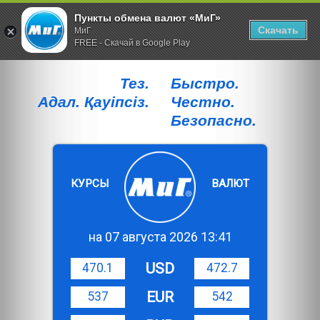
Пункты обмена валют «МиГ»
Скачать
МиГ
FREE - Скачай в Google Play
Тез.
Быстро.
Адал. Қауiпсiз.
Честно.
Безопасно.
КУРСЫ
ВАЛЮТ
на 07 августа 2026 13:41
USD
470.1
472.7
EUR
537
542