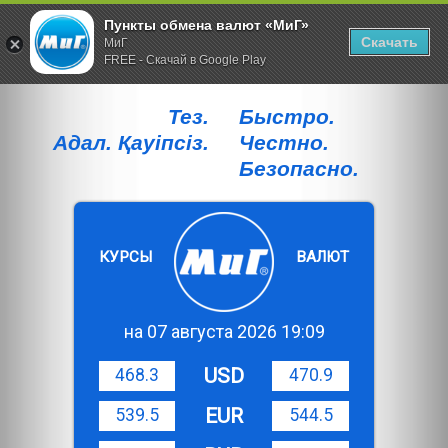
Пункты обмена валют «МиГ»
Скачать
МиГ
FREE - Скачай в Google Play
Тез.
Быстро.
Адал. Қауiпсiз.
Честно.
Безопасно.
КУРСЫ
ВАЛЮТ
на 07 августа 2026 19:09
USD
468.3
470.9
EUR
539.5
544.5