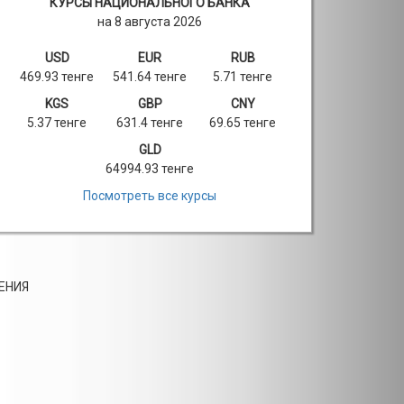
КУРСЫ НАЦИОНАЛЬНОГО БАНКА
на 8 августа 2026
USD
EUR
RUB
469.93 тенге
541.64 тенге
5.71 тенге
KGS
GBP
CNY
5.37 тенге
631.4 тенге
69.65 тенге
GLD
64994.93 тенге
Посмотреть все курсы
ЕНИЯ