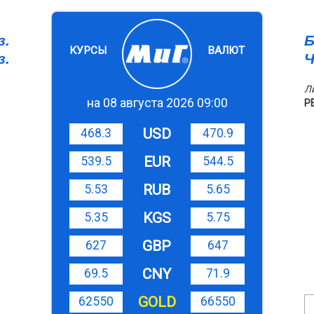
з.
Б
КУРСЫ
ВАЛЮТ
з.
Ч
Л
на 08 августа 2026 09:00
Р
USD
468.3
470.9
EUR
539.5
544.5
RUB
5.53
5.65
KGS
5.35
5.75
GBP
627
647
CNY
69.5
71.9
GOLD
62550
66550