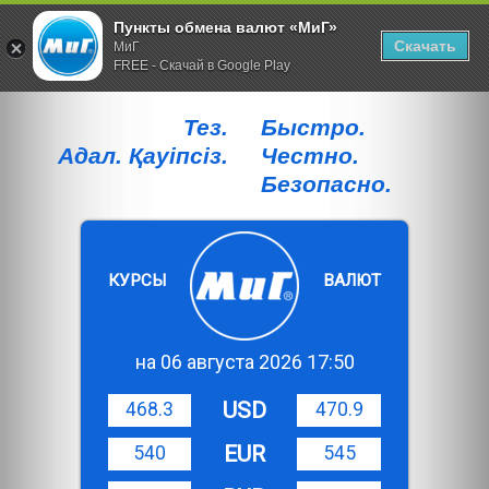
Пункты обмена валют «МиГ»
Скачать
МиГ
FREE - Скачай в Google Play
Тез.
Быстро.
Адал. Қауiпсiз.
Честно.
Безопасно.
КУРСЫ
ВАЛЮТ
на 06 августа 2026 17:50
USD
468.3
470.9
EUR
540
545