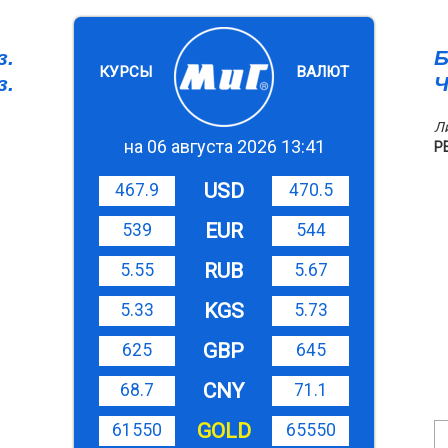
з.
Б
КУРСЫ
ВАЛЮТ
з.
Ч
Л
на 06 августа 2026 13:41
Р
USD
467.9
470.5
EUR
539
544
RUB
5.55
5.67
KGS
5.33
5.73
GBP
625
645
CNY
68.7
71.1
GOLD
61550
65550