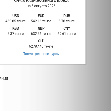
КУРСЫ НАЦИОНАЛЬНОГО БАНКА
на 6 августа 2026
USD
EUR
RUB
469.85 тенге
542.16 тенге
5.78 тенге
KGS
GBP
CNY
5.37 тенге
632.56 тенге
69.61 тенге
GLD
62787.45 тенге
Посмотреть все курсы
ЕНИЯ