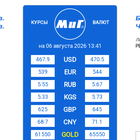
з.
Б
КУРСЫ
ВАЛЮТ
з.
Ч
Л
на 06 августа 2026 13:41
Р
USD
467.9
470.5
EUR
539
544
RUB
5.55
5.67
KGS
5.33
5.73
GBP
625
645
CNY
68.7
71.1
GOLD
61550
65550