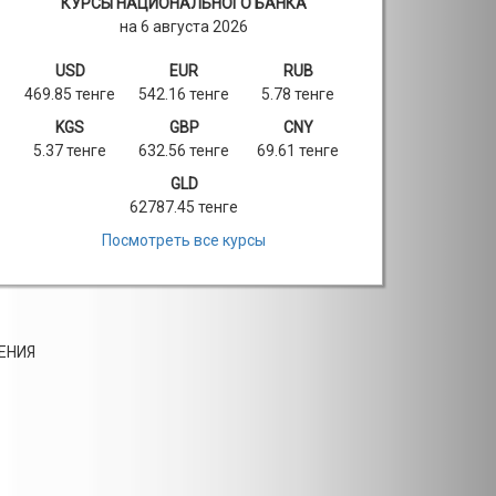
КУРСЫ НАЦИОНАЛЬНОГО БАНКА
на 6 августа 2026
USD
EUR
RUB
469.85 тенге
542.16 тенге
5.78 тенге
KGS
GBP
CNY
5.37 тенге
632.56 тенге
69.61 тенге
GLD
62787.45 тенге
Посмотреть все курсы
ЕНИЯ