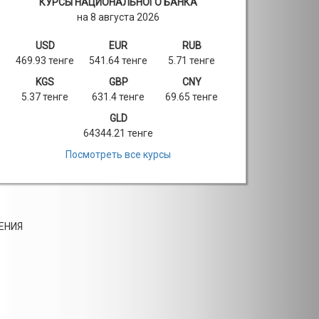
КУРСЫ НАЦИОНАЛЬНОГО БАНКА
на 8 августа 2026
USD
EUR
RUB
469.93 тенге
541.64 тенге
5.71 тенге
KGS
GBP
CNY
5.37 тенге
631.4 тенге
69.65 тенге
GLD
64344.21 тенге
Посмотреть все курсы
ЕНИЯ