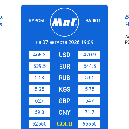
з.
Б
КУРСЫ
ВАЛЮТ
з.
Ч
Л
на 07 августа 2026 19:09
Р
USD
468.3
470.9
EUR
539.5
544.5
RUB
5.53
5.65
KGS
5.35
5.75
GBP
627
647
CNY
69.3
71.7
GOLD
62550
66550