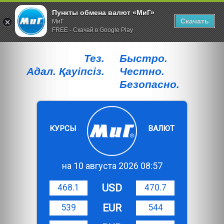
Пункты обмена валют «МиГ»
Скачать
МиГ
FREE - Скачай в Google Play
Тез.
Быстро.
Адал. Қауiпсiз.
Честно.
Безопасно.
КУРСЫ
ВАЛЮТ
на 10 августа 2026 08:57
USD
468.1
470.7
EUR
539
544