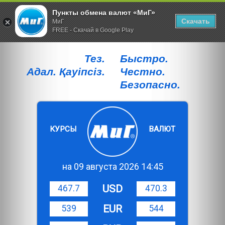
Пункты обмена валют «МиГ»
Скачать
МиГ
FREE - Скачай в Google Play
Тез.
Быстро.
Адал. Қауiпсiз.
Честно.
Безопасно.
КУРСЫ
ВАЛЮТ
на 09 августа 2026 14:45
USD
467.7
470.3
EUR
539
544