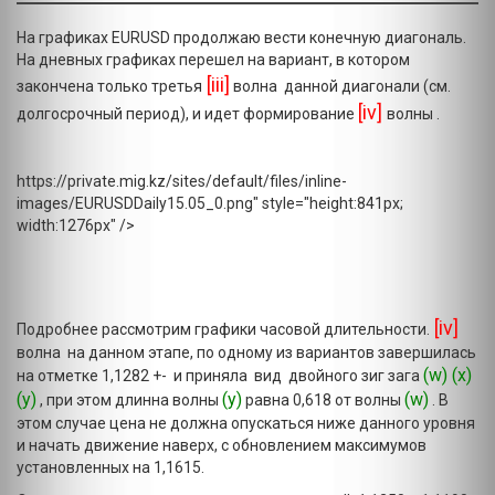
На графиках EURUSD продолжаю вести конечную диагональ.
На дневных графиках перешел на вариант, в котором
[iii]
закончена только третья
волна данной диагонали (см.
[iv]
долгосрочный период), и идет формирование
волны .
https://private.mig.kz/sites/default/files/inline-
images/EURUSDDaily15.05_0.png" style="height:841px;
width:1276px" />
[iv]
Подробнее рассмотрим графики часовой длительности.
волна на данном этапе, по одному из вариантов завершилась
(w) (x)
на отметке 1,1282 +- и приняла вид двойного зиг зага
(y)
(y)
(w)
, при этом длинна волны
равна 0,618 от волны
. В
этом случае цена не должна опускаться ниже данного уровня
и начать движение наверх, с обновлением максимумов
установленных на 1,1615.