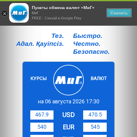
Пункты обмена валют «МиГ»
Скачать
МиГ
FREE - Скачай в Google Play
Тез.
Быстро.
Адал. Қауiпсiз.
Честно.
Безопасно.
КУРСЫ
ВАЛЮТ
на 06 августа 2026 17:30
USD
467.9
470.5
EUR
540
545