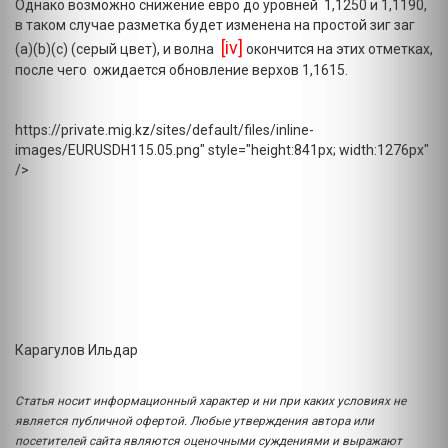
Однако возможно снижение евро до уровней 1,1250 и 1,1190,
в таком случае разметка будет изменена на простой зиг заг
[iv]
(a)(b)(c) (серый цвет), и волна
окончится на этих отметках,
после чего ожидается обновление верхов 1,1615.
https://private.mig.kz/sites/default/files/inline-
images/EURUSDH115.05.png" style="height:841px; width:1276px"
/>
Карагулов Ильдар
Статья носит информационный характер и ни при каких условиях не
является публичной офертой. Любые утверждения автора или
посетителей сайта являются оценочными суждениями и выражают