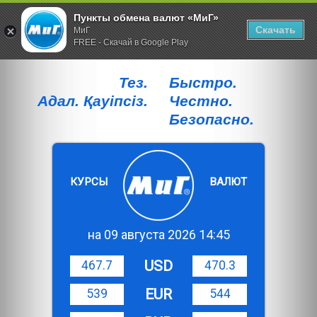
Пункты обмена валют «МиГ»
Скачать
МиГ
FREE - Скачай в Google Play
Тез.
Быстро.
Адал. Қауiпсiз.
Честно.
Безопасно.
КУРСЫ
ВАЛЮТ
на 09 августа 2026 14:45
USD
467.7
470.3
EUR
539
544