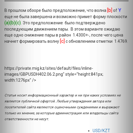
[b]
Y
В прошлом обзоре было предположение, что волна
of
еще не была завершена и возможно примет форму плоскости
(a)(b)(c)
. Это предположение было подтверждено
последующим движением пары. В этом варианте ожидаю
еще одно снижение пары в район 1.4300+-, после чего цена
[c]
начнет формировать волну
с обновлением отметки 1.4769.
https://private.mig.kz/sites/default/files/inline-
images/GBPUSDH402.06.2.png" style="height:841px;
width:1276px" />
Статья носит информационный характер и ни при каких условиях не
является публичной офертой. Любые утверждения автора или
посетителей сайта являются оценочными суждениями и выражают
только их мнение, за которые администрация или владельцы сайта
ответственности не несут.
USD/KZT