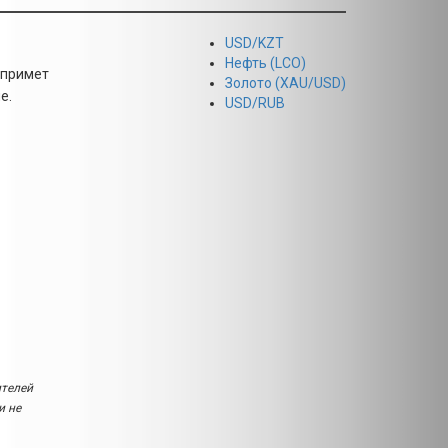
USD/KZT
Нефть (LCO)
 примет
Золото (XAU/USD)
е.
USD/RUB
ителей
и не