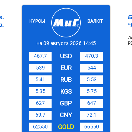
з.
Б
КУРСЫ
ВАЛЮТ
з.
Ч
Л
на 09 августа 2026 14:45
Р
USD
467.7
470.3
EUR
539
544
RUB
5.41
5.53
KGS
5.35
5.75
GBP
627
647
CNY
69.7
72.1
GOLD
62550
66550