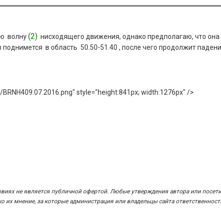
(2)
ую волну
нисходящего движения, однако предполагаю, что она
аз поднимется в область 50.50-51.40 , после чего продолжит падени
ges/BRNH409.07.2016.png" style="height:841px; width:1276px" />
овиях не является публичной офертой. Любые утверждения автора или посет
 их мнение, за которые администрация или владельцы сайта ответственност