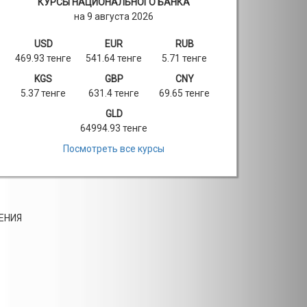
КУРСЫ НАЦИОНАЛЬНОГО БАНКА
на 9 августа 2026
USD
EUR
RUB
469.93 тенге
541.64 тенге
5.71 тенге
KGS
GBP
CNY
5.37 тенге
631.4 тенге
69.65 тенге
GLD
64994.93 тенге
Посмотреть все курсы
ЕНИЯ