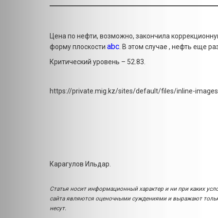
Цена по нефти, возможно, закончила коррекционн
abc
форму плоскости
. В этом случае , нефть еще р
Критический уровень – 52.83.
https://private.mig.kz/sites/default/files/inline-ima
Карагулов Ильдар.
Статья носит информационный характер и ни при каких усл
сайта являются оценочными суждениями и выражают только
несут.