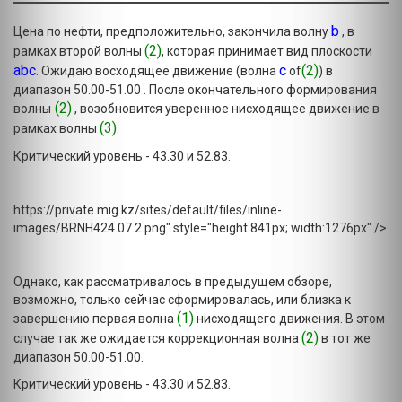
b
Цена по нефти, предположительно, закончила волну
, в
(2)
рамках второй волны
, которая принимает вид плоскости
abc
с
(2)
. Ожидаю восходящее движение (волна
of
) в
диапазон 50.00-51.00 . После окончательного формирования
(2)
волны
, возобновится уверенное нисходящее движение в
(3)
рамках волны
.
Критический уровень - 43.30 и 52.83.
https://private.mig.kz/sites/default/files/inline-
images/BRNH424.07.2.png" style="height:841px; width:1276px" />
Однако, как рассматривалось в предыдущем обзоре,
возможно, только сейчас сформировалась, или близка к
(1)
завершению первая волна
нисходящего движения. В этом
(2)
случае так же ожидается коррекционная волна
в тот же
диапазон 50.00-51.00.
Критический уровень - 43.30 и 52.83.