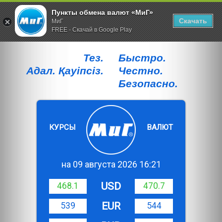
Пункты обмена валют «МиГ»
Скачать
МиГ
FREE - Скачай в Google Play
Тез.
Быстро.
Адал. Қауiпсiз.
Честно.
Безопасно.
КУРСЫ
ВАЛЮТ
на 09 августа 2026 16:21
USD
468.1
470.7
EUR
539
544