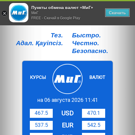
Пункты обмена валют «МиГ»
Скачать
МиГ
FREE - Скачай в Google Play
Тез.
Быстро.
Адал. Қауiпсiз.
Честно.
Безопасно.
КУРСЫ
ВАЛЮТ
на 06 августа 2026 11:41
USD
467.5
470.1
EUR
537.5
542.5