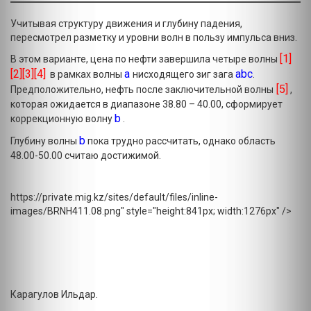
Учитывая структуру движения и глубину падения,
пересмотрел разметку и уровни волн в пользу импульса вниз.
[1]
В этом варианте, цена по нефти завершила четыре волны
[2][3][4]
a
abc
в рамках волны
нисходящего зиг зага
.
[5]
Предположительно, нефть после заключительной волны
,
которая ожидается в диапазоне 38.80 – 40.00, сформирует
b
коррекционную волну
.
b
Глубину волны
пока трудно рассчитать, однако область
48.00-50.00 считаю достижимой.
https://private.mig.kz/sites/default/files/inline-
images/BRNH411.08.png" style="height:841px; width:1276px" />
Карагулов Ильдар.